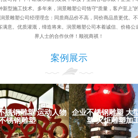
新型施工技术。多年来，润景雕塑公司恪守“质量，客户至上”
润景雕塑公司经理理念：同质商品价不高，同价商品质更优。不
客满意。优质灌溉，缔造将来。润景雕塑公司本着诚信、价格公
界人士的合作伙伴！顺祝商祺！ ​
案例展示
企业不锈钢雕塑
不锈钢雕塑 运动人物
企业不锈钢雕塑 大
抽象不锈钢雕塑
不锈钢雕塑 火
不锈钢雕塑
塑 火炬雕塑加
人物不锈钢雕塑
加工厂家