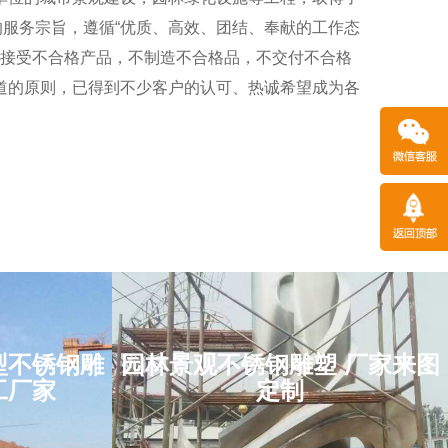
的服务宗旨，遵循“优质、高效、团结、奉献的工作态
接受不合格产品，不制造不合格品，不交付不合格
道的原则，已得到不少客户的认可、热诚希望成为各
 大型
型不锈钢雕
园林景观不锈钢雕塑 厂家来图
园林景观不锈钢雕塑
炬雕塑
工厂家
定制
厂家来图定制